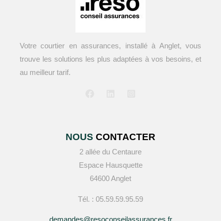
Votre courtier en assurances, installé à Anglet, vous
trouve les solutions les plus adaptées à vos besoins, et
au meilleur tarif.
NOUS
CONTACTER
2 allée du Centaure
Espace Hausquette
64600 Anglet
Tél. : 05.59.59.95.59
demandes@resoconseilassurances.fr