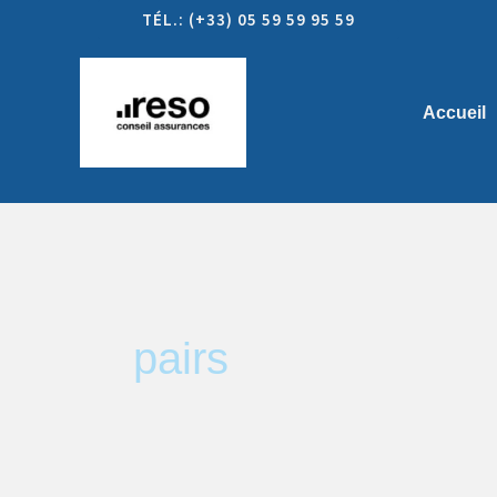
Aller
TÉL.: (+33) 05 59 59 95 59
au
contenu
Accueil
pairs