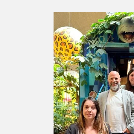
RESO
au
Onze
Bis
Festival
!