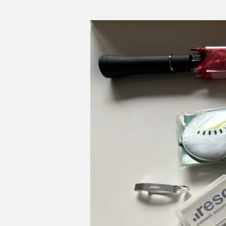
TIRAGE
AU
SORT
JEU
CONCOURS
PENA
RESO
2025