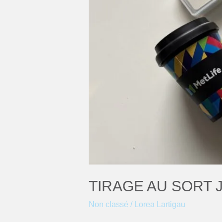
TIRAGE AU SORT
Non classé
/
Lorea Lartigau