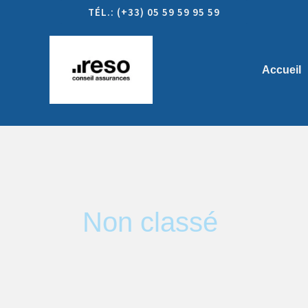
Aller
TÉL.: (+33) 05 59 59 95 59
au
contenu
Accueil
Non classé